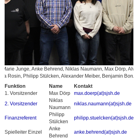
ulia Marie Junge, Anke Behrend, Niklas Naumann, Max Dörp, Alwi
Ida Rosin, Philipp Stülcken, Alexander Meiber, Benjamin Boru
Funktion
Name
Kontakt
1. Vorsitzender
Max Dörp
max.doerp(at)sjsh.de
Niklas
2. Vorsitzender
niklas.naumann(at)sjsh.de
Naumann
Philipp
Finanzreferent
philipp.stuelcken(at)sjsh.de
Stülcken
Anke
Spielleiter Einzel
anke.behrend(at)sjsh.de
Behrend