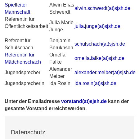
Spielleiter
Alwin Elias
alwin.schwerdt(at)sjsh.de
Mannschaft
Schwerdt
Referentin für
Julia Marie
Öffentlichkeitsarbeit
julia.junge(at)sjsh.de
Junge
Referent für
Benjamin
schulschach(at)sjsh.de
Schulschach
Borukhson
Referentin für
Ornella
ornella.falke(at)sjsh.de
Mädchenschach
Falke
Alexander
Jugendsprecher
alexander.meiber(at)sjsh.de
Meiber
Jugendsprecherin
Ida Rosin
ida.rosin(at)sjsh.de
Unter der Emailadresse
vorstand
(at)
sjsh.de
kann der
gesamte Vorstand erreicht werden.
Datenschutz